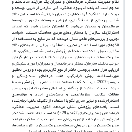
نظام مدیریت عملکرد فرماندهان و مدیران یک فرآیند سامانمند و
مداوم است که باهدف بهبود عملکرد کلی سازمان از طریق توسعه و
بهینه‌سازی عملکرد فرماندهان و مدیران طراحی‌شده است. این نظام
شامل چرخه‌ای از هدف‌گذاری، ارزیابی پیوسته، بازخور و توسعه
فرماندهان و مدیران می‌شود تا اطمینان حاصل شود که اهداف
استراتژیک سازمان با دستاوردهای فردی هماهنگ هستند. شواهد
تجربی و بررسی‌های علمی نشان می‌دهد که در نتایج به‌دست‌آمده‌‌ از
الگوهای مورداستفاده در مدیریت عملکرد، برخی از جنبه‌های نظام
مذکور مغفول مانده است. هدف از پژوهش حاضر، شناسایی الگوی نظام
مدیریت عملکرد فرماندهان و مدیران است تا بتواند با در نظر گرفتن
جوانب مختلف سازمان، عملکرد فرماندهان و مدیران را مورد سنجش و
ارزیابی قرار دهد. پژوهش حاضر از نوع کاربردی بوده و روش تحقیق
مورداستفاده، روش فراترکیب هفت مرحله‌ای سندلوسکی و
باروسو(2007) می‌باشد که با مطالعه مقالات علمی ‌-‌ پژوهشی مرتبط
حوزه مدیریت عملکرد از پایگاه‌های اطلاعاتی معتبر، تحلیل و بررسی
مقالات منتخب، سازمان‌دهی و دسته‌بندی ابعاد و مؤلفه‌های
استخراج‌شده و نهایی سازی الگو با استفاده از تکنیک دلفی انجام‌شده
است. یافته‌های پژوهش نشان می‌دهد الگوی مدیریت عملکرد
فرماندهان و مدیران دارای 7 بُعد و 29 مؤلفه است. ابعاد احصاء شده‌ در
این پژوهش عبارت‌اند از: ورودی‌های سیستم مدیریت عملکرد، فرایند
مدیریت عملکرد، خروجی‌های سیستم مدیریت عملکرد، آثار و پیامدها،
بازخور سیستمی، محیط نزدیک (سازمان)، محیط دور (جامعه).