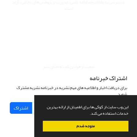
دسترسی به مقالات فصلنامه علمی «مدیریت و پژوهش های دفاعی» آزاد
است.
این نشریه تحت مجوز Creative Commons ارجاع 4.0 بین المللی قرار
دارد.
The journal is licensed under Creative Commons Attribution 4.0
International license (CC By 4.0).
تبعیت از قوانین کمیته اخلاق نشر
اشتراک خبرنامه
برای دریافت اخبار و اطلاعیه های مهم نشریه در خبرنامه نشریه مشترک
شوید.
این وب سایت از کوکی ها برای اطمینان از ارائه بهترین
اشتراک
خدمات استفاده می کند.
متوجه شدم