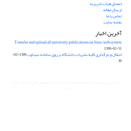
اعضای هیات تحریریه
ارسال مقاله
تماس با ما
نقشه سایت
آخرین اخبار
Transfer and upload all university publications on Sina-web system
1399-02-31
انتقال و بارگذاری کلیه نشریات دانشگاه بر روی سامانه سیناوب
1399-02-
30
دسترسی به مقالات فصلنامه علمی «مدیریت و پژوهش های دفاعی» آزاد
است.
این نشریه تحت مجوز Creative Commons ارجاع 4.0 بین المللی قرار
دارد.
The journal is licensed under Creative Commons Attribution 4.0